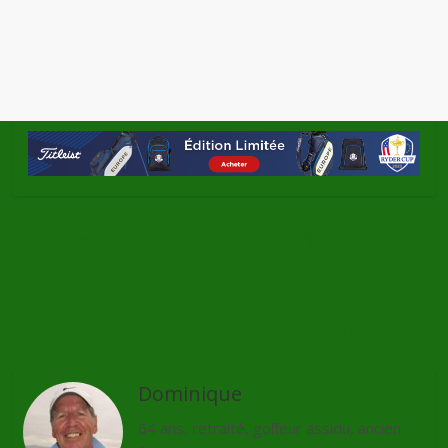
←
Masters 2017, Sergio Garcia enfin !
Road to the Evian Championship
→
Dominique
64 ans, retraité, golfeur assidu, ancien