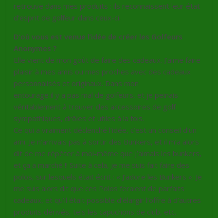
retrouve dans mes produits : ils reconnaissent leur état
d’esprit de golfeur dans ceux-ci.
D’où vous est venue l’idée de créer les Golfeurs
Anonymes ?
Elle vient de mon goût de faire des cadeaux. J’aime faire
plaisir à mes amis ou mes proches avec des cadeaux
personnalisés et originaux. Dans mon
entourage il y a pas mal de golfeurs, et je peinais
véritablement à trouver des accessoires de golf
sympathiques, drôles et utiles à la fois.
Ce qui a vraiment déclenché l’idée, c’est un conseil d’un
ami. Je n’arrivais pas à sortir des Bunkers, et il m’a alors
dit de me répéter à moi-même que j’aimais les bunkers,
et ça a marché !! Suite à cela, je me suis fait faire des
polos, sur lesquels était écrit : « J’adore les Bunkers ». Je
me suis alors dit que ces Polos feraient de parfaits
cadeaux, et qu’il était possible d’élargir l’offre à d’autres
produits dérivés, tels les capuchons de club, etc.