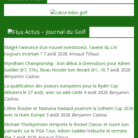
Actus – Journal du Golf
Malgré l'annonce d'un nouvel investisseur, l'avenir du LIV
toujours incertain ?
7 août 2026
Arnaud Tillous
Wyndham Championship : bon début à Greensboro pour Adrien
Saddier (67, 37e), Beau Hossler loin devant (61, -9)
7 août 2026
Benjamin Cadiou
La qualification des joueurs européens pour la Ryder Cup
débutera le 27 août, avec six wild-cards
4 août 2026
Benjamin
Cadiou
Céline Boutier et Nastasia Nadaud joueront la Solheim Cup 2026
avec la team Europe
3 août 2026
Benjamin Cadiou
Michael Thorbjornsen remporte le Rocket Classic et ouvre son
palmarès sur le PGA Tour, Adrien Saddier trébuche et termine
45e
2 août 2026
Arnaud Tillous