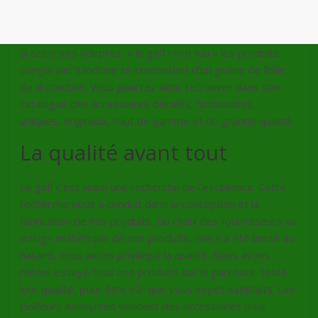
Si selon ses adeptes, « le golf rend fou » les produits
conçus par Sandrine se contentent d’un graine de folie,
de distinction. Vous pourrez donc retrouver dans son
catalogue des accessoires décalés, fantaisistes,
uniques, originaux, haut de gamme et de grande qualité.
La qualité avant tout
Le golf c’est aussi une recherche de l’excellence. Cette
recherche nous a conduit dans la conception et la
fabrication de nos produits. Du choix des fournisseurs au
design esthétique de nos produits, rien n’a été laissé au
hasard, nous avons privilégié la qualité. Nous avons
même essayé tous nos produits sur le parcours, testé
leur qualité, pour être sûr que vous soyez satisfaits. Les
Golfeurs Anonymes vendent des accessoires pour