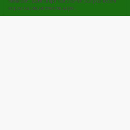
distancier… Juste ce qu’il faut pour en jouir plus encore
et pour ne pas se prendre au jeu.