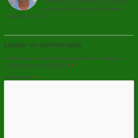
fonctionnaire, ex-tennisman, ex-cordeur
professionnel de raquettes de tennis,
grand-père 4 fois.
Laisser un commentaire
Votre adresse e-mail ne sera pas publiée.
Les champs
obligatoires sont indiqués avec
*
Commentaire
*