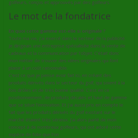
golfeurs, conçus et approuvés par des golfeurs.
Le mot de la fondatrice
En quoi cette gamme est-elle si originale ?
Toute ma vie, j’ai exercé dans le secteur de la publicité.
Je dirigeais une entreprise spécialisée dans la vente de
cadeaux et la communication par l’objet. C’était donc
mon métier de trouver des idées originales qui font
plaisir à un coût raisonnable.
C’est ce que je pense avoir fait ici, en créant des
produits dérivés dans le secteur du golf, qui soient à la
fois drôles et de très bonne qualité. C’est en ce
positionnement, de produits décalés et haut de gamme
que se situe l’innovation. Et j’ai aussi pris en compte le
fait que les produits dérivés du golf existant sur le
marché étaient très sérieux. J’ai alors parlé de mon
concept à de nombreux golfeurs, qui ont adoré cette
espèce de folie que l’on