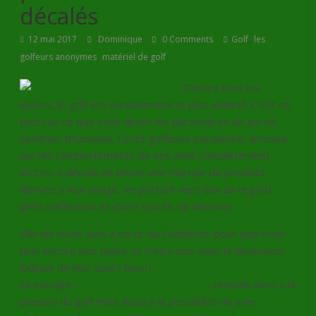
décalés
,
12 mai 2017
Dominique
0 Comments
Golf
les
,
golfeurs anonymes
matériel de golf
D’entre tous les
sports, le golf est certainement le plus addictif. C’est en
tout cas ce que vous diront les partenaires de jeu de
Sandrine Brunswick. Cette golfeuse parisienne, amusée
par les comportements de ses amis complètement
accros, a décidé de lancer une marque de produits
dérivés à leur image, en portant vers eux un regard
plein d’affection et d’une touche de dérision.
Elle les invite ainsi à sortir de l’addiction pour apprécier
plus encore leur plaisir et n’être que dans la dimension
ludique de leur sport favori.
Sa marque–
Les Golfeurs Anonymes
– renvoie donc à la
passion du golf mais aussi à la possibilité de s’en