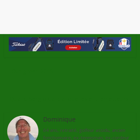
←
Ovalgreen 2019
Quand Sergio Garcia joue les entremetteurs
→
Dominique
64 ans, retraité, golfeur assidu, ancien
fonctionnaire, ex-tennisman, ex-cordeur