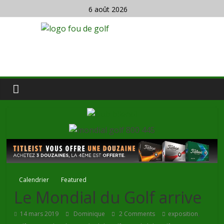
6 août 2026
Calendrier
Featured
Le Mondial du Golf arrive
,
14 mars 2019
Dominique
2 Comments
exposition