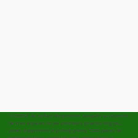
10 000M² de surface d’exposition, auxquels se rajoutent
de vrais espaces de jeu extérieurs (practice long jeu,
zones d’approches et putting green), 5000 places de
parking gratuites, seront de vrais atouts pour cet