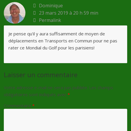
Dominique
23 mars 2019 à 20 h 59 min
Permalink
Je pense qu’il y aura suffisamment de moyen de
déplacements en Transports en Commun pour ne pas
rater ce Mondial du Golf pour les parisiens!
Laisser un commentaire
Votre adresse e-mail ne sera pas publiée.
Les champs
obligatoires sont indiqués avec
*
Commentaire
*