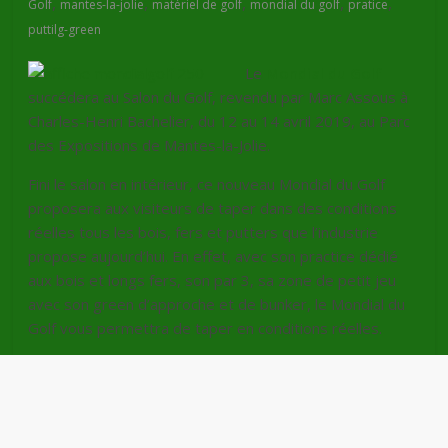
,
,
,
,
,
Golf
mantes-la-jolie
matériel de golf
mondial du golf
pratice
puttilg-green
Le
Mondial du Golf
succédera au Salon du Golf, revendu par Marc Assous à
Charles-Henri Bachelier, du 12 au 14 avril 2019, au Parc
des Expositions de Mantes-la-Jolie.
Fini le salon en intérieur, ce nouveau Mondial du Golf
proposera aux visiteurs de taper dans des conditions
réelles tous les bois, fers et putters que l’industrie
propose aujourd’hui. En effet, avec son practice dédié
aux bois et longs fers, son par 3, sa zone de petit jeu
avec son green d’approche et de bunker, le Mondial du
Golf vous permettra de taper en conditions réelles.