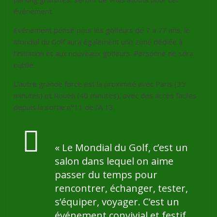
événement.
Evénement pensé pour les golfeurs de 7 à 77 ans, le
Mondial du Golf aura également une zone dédiée à
l’initiation et aux nouveaux golfeurs. Personne ne sera
oublié.
L’autre grande force est la proximité avec Paris (35
minutes) et Rouen (40 minutes), avec des accès faciles
depuis la sortie n°11 de l’A 13.
« Le Mondial du Golf, c’est un
salon dans lequel on aime
passer du temps pour
rencontrer, échanger, tester,
s’équiper, voyager. C’est un
événement convivial et festif,