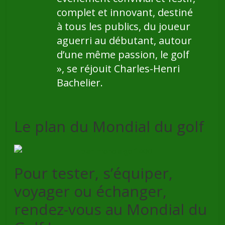
complet et innovant, destiné
à tous les publics, du joueur
aguerri au débutant, autour
d’une même passion, le golf
»
, se réjouit Charles-Henri
Bachelier.
Le plan du Mondial du golf
Pour tester, s’équiper,
voyager ou échanger,
rendez-vous au Mondial du