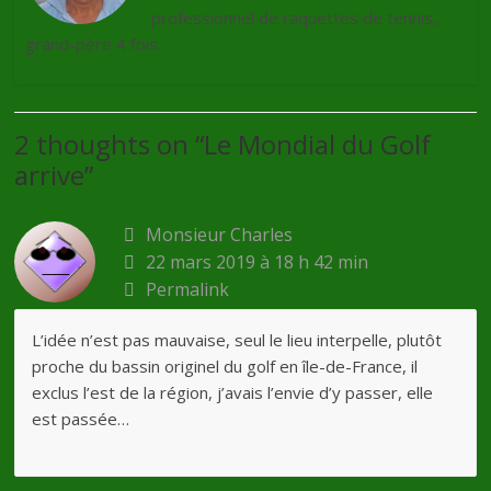
professionnel de raquettes de tennis,
grand-père 4 fois.
2 thoughts on “
Le Mondial du Golf
arrive
”
Monsieur Charles
22 mars 2019 à 18 h 42 min
Permalink
L’idée n’est pas mauvaise, seul le lieu interpelle, plutôt
proche du bassin originel du golf en île-de-France, il
exclus l’est de la région, j’avais l’envie d’y passer, elle
est passée…