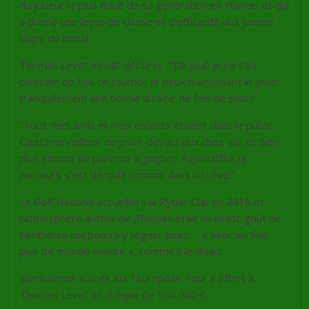
du joueur le plus doué de sa génération en France, et qui
a donné une leçon de classe et d’efficacité aux jeunes
loups du circuit.
Thomas Levet devait déclarer : “J’ai joué je ne sais
combien de fois ce tournoi, je peux maintenant le jouer
tranquillement une bonne dizaine de fois de plus !”
“Tous mes amis et mes enfants étaient dans le public.
C’est merveilleux de jouer devant eux chez soi, et bien
plus encore de parvenir à gagner. Aujourd’hui, le
parcours s’est déroulé comme dans un rêve.”
Le Golf National accueillera la Ryder Cup en 2018 et
l’atmosphère autour de Thomas était un avant-goût de
l’ambiance qui pourra y régner alors… » avec six fois
plus de monde encore », comme il le disait.
Son sixième succès sur l’European Tour a offert à
Thomas Levet un chèque de 500.000 €.