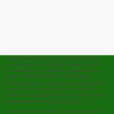
Thomas Levet a choisi la précision des clubs Titleist
pour remporter son 1er Alstom – Open de France, et
consolide ainsi les performances exceptionnelles des
joueurs Titleist qui trustent les victoires depuis
plusieurs semaines. Il devient ainsi le second français à
inscrire son nom au palmarès du tournoi depuis la
création de l’European Tour en 1972 et après le doublé
exceptionnel de J-F Remesy en 2004/2005.
Auteur de 4 tours très solides, Thomas remporte le