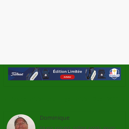
←
Pas de British pour Tiger
British Open 2011
→
Dominique
64 ans, retraité, golfeur assidu, ancien