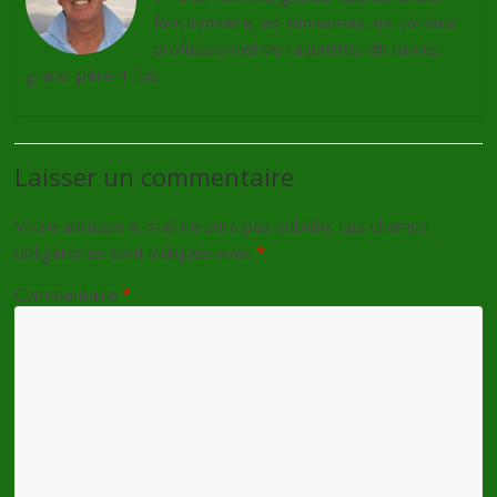
fonctionnaire, ex-tennisman, ex-cordeur
professionnel de raquettes de tennis,
grand-père 4 fois.
Laisser un commentaire
Votre adresse e-mail ne sera pas publiée.
Les champs
obligatoires sont indiqués avec
*
Commentaire
*