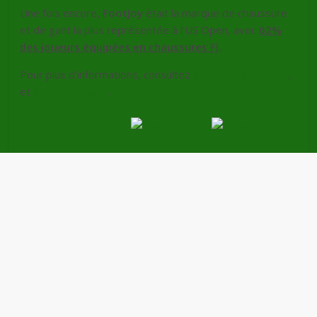
Une fois encore,
FootJoy
était la marque de chaussure
et de gant la plus représentée à l’US Open, avec
62%
des joueurs équipées en chaussures FJ
.
Pour plus d’informations, consultez
www.footjoy.com.fr
,
et
www.fjicon.com
.