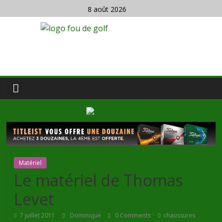
8 août 2026
Matériel
Le matériel de Thomas
Levet
,
7 juillet 2011
Dominique
0 Comments
chaussures