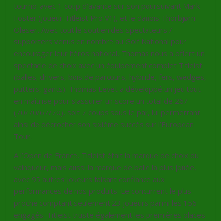
tournoi avec 1 coup d’avance sur son poursuivant Mark
Foster (joueur Titleist Pro V1), et le danois Thorbjørn
Olesen. Avec tout le soutien des spectateurs /
supporters venus en nombre au Golf National pour
encourager leur héros national, Thomas nous a offert un
spectacle de choix avec un équipement complet Titleist
(balles, drivers, bois de parcours, hybride, fers, wedges,
putters, gants). Thomas Levet a développé un jeu tout
en maîtrise pour s’assurer un score un total de 267
(70/70/67/70), soit 7 coups sous le par, lui permettant
ainsi de décrocher son sixième succès sur l’European
Tour.
A l’Open de France, Titleist était la marque de choix du
vainqueur, mais aussi la marque de balle la plus jouée,
avec 95 autres joueurs faisant confiance aux
performances de nos produits. Le concurrent le plus
proche comptant seulement 23 joueurs parmi les 156
engagés. Titleist truste également les premières places