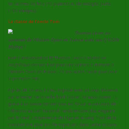
en termes de fers (40 joueurs) et de wedges joués
(165 wedges).
La classe de l’oncle Tom
Thomas Levet au
sommet de l’Alstom Open de France avec ses FJ ICON
MyJoys !
Notre ambassadeur
FJ
Thomas Levet a réalisé un
magnifique dernier tour pour une victoire à domicile à
l’Alstom Open de France, 25 ans après l’avoir joué pour
la première fois.
A près de 43 ans, il s’est imposé avec un coup d’avance
sur le leader de la veille Mark Foster, lui aussi joueur FJ,
grâce à un solide dernier tour en 70 sur le parcours de
l’Albatros au Golf National, rendu encore plus exigeant
par le vent. L’expérience de l’âge et le sang-froid de la
maturité ont joué un rôle important dans cette victoire