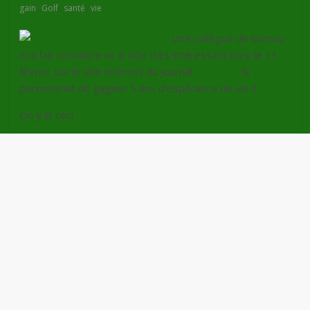
,
,
,
gain
Golf
santé
vie
Une collègue de bureau
m’a fait connaitre un article très intéressant paru le 11
février sur le site Internet du journal
Le Point
: le
golf
permettrait de gagner 5 ans d’espérance de vie !!
On y lit ceci :