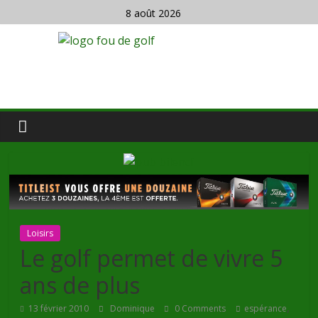
8 août 2026
Loisirs
Le golf permet de vivre 5
ans de plus
,
13 février 2010
Dominique
0 Comments
espérance