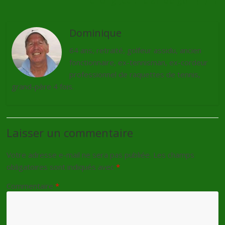
Le long Jeu : l’élan de golf (1)
→
Dominique
64 ans, retraité, golfeur assidu, ancien
fonctionnaire, ex-tennisman, ex-cordeur
professionnel de raquettes de tennis,
grand-père 4 fois.
Laisser un commentaire
Votre adresse e-mail ne sera pas publiée.
Les champs
obligatoires sont indiqués avec
*
Commentaire
*