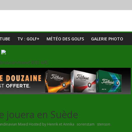
UTUBE
TV : GOLF+
MÉTÉO DES GOLFS
GALERIE PHOTO
se jouera en Suède
,
,
,
andinavian Mixed Hosted by Henrik et Annika
sorenstam
stenson