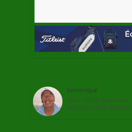
←
Amundi Open de France
Dominique
64 ans, retraité, golfeur assidu
raquettes de tennis, grand-père 