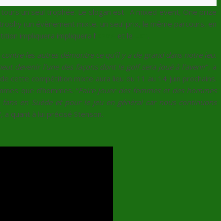
tours un seul trophée. Le slogan est : A mixed event, One prize
trophy (un évènement mixte, un seul prix, le même parcours, en
tition impliquera
impliquera l’
EPGA
et le
LET
.
ontre les autres démontre ce qu’il y a de grand dans notre jeu.
ut devenir l’une des façons dont le golf sera joué à l’avenir
“, a
e cette compétition mixte aura lieu du 11 au 14 juin prochains.
femmes que d’hommes. “
Faire jouer des femmes et des hommes
 fans en Suède et pour le jeu en général car nous continuons
“, a quant à lui précisé Stenson.