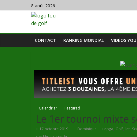
8 août 2026
CONTACT
RANKING MONDIAL
VIDÉOS YO
Calendrier
Featured
Le 1er tournoi mixte 
,
,
,
17 octobre 2019
Dominique
epga
Golf
let
Sc
,
stockholm
suede