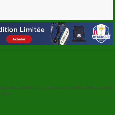
Nicolas Colsaerts remporte l’Open de France
, ancien fonctionnaire, ex-tennisman, ex-cordeur professionnel de
4 fois.