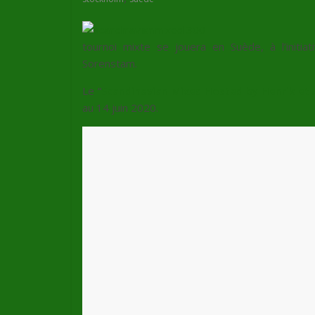
tournoi mixte se jouera en Suède, à l’initi
Sorenstam
.
Le “
Scandinavian Mixed Hosted by Henrik et 
au 14 juin 2020.