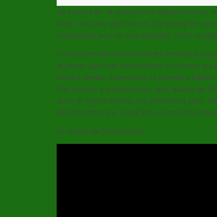
78 joueurs et 78 joueuses se disputeront sur 4 
fund, The same golf course, Competing for one 
compétition pour un seul trophée). Cette compé
“
Faire jouer des hommes et des femmes les uns c
Je pense que c’est certainement un format qui pe
déclaré Annika Sorenstam. La première édition d
156 joueurs y participeront, dont autant de 
dans le même tournoi est intéressant pour les
de démontrer que le golf est un sport pour tous
Le teaser de l’évènement.