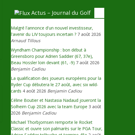
Actus – Journal du Golf
Malgré l'annonce d'un nouvel investisseur,
l'avenir du LIV toujours incertain ?
7 août 2026
Arnaud Tillous
Wyndham Championship : bon début à
Greensboro pour Adrien Saddier (67, 37e),
Beau Hossler loin devant (61, -9)
7 août 2026
Benjamin Cadiou
→
La qualification des joueurs européens pour la
Ryder Cup débutera le 27 août, avec six wild-
cards
4 août 2026
Benjamin Cadiou
Céline Boutier et Nastasia Nadaud joueront la
Solheim Cup 2026 avec la team Europe
3 août
2026
Benjamin Cadiou
Michael Thorbjornsen remporte le Rocket
Classic et ouvre son palmarès sur le PGA Tour,
Adrien Saddier trébuche et termine 45e
2 août