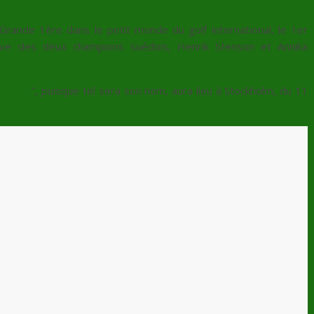
Grande 1ère dans le petit monde du golf international, le 1er
ative des deux champions suédois,
Henrik Stenson et Annika
Annika
”, puisque tel sera son nom, aura lieu à Stockholm, du 11