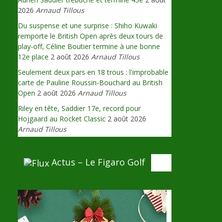
2026
Arnaud Tillous
Du suspense et une surprise : Shiho Kuwaki
remporte le British Open après deux tours de
play-off, Céline Boutier termine à une bonne
12e place
2 août 2026
Arnaud Tillous
Seulement deux pars en 18 trous : l'improbable
carte de Pauline Roussin-Bouchard au British
Open
2 août 2026
Arnaud Tillous
Riley en tête, Saddier 17e, record pour
Hojgaard au Rocket Classic
2 août 2026
Arnaud Tillous
Actus – Le Figaro Golf