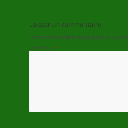
←
Callaway FT-iQ Driver
Laisser un commentaire
Votre adresse e-mail ne sera pas publiée.
Les cha
Commentaire
*