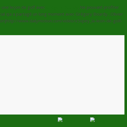
 une leçon de golf avec
Grégory Bourdy
. Ne pouvant profiter
écial qui a partagé un long moment avec Grégory Bourdy…Olivier
ion]http://www.dailymotion.com/video/x5vpey_la-leon-de-golf-