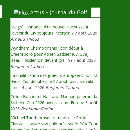
Actus – Journal du Golf
Malgré l'annonce d'un nouvel investisseur,
l'avenir du LIV toujours incertain ?
7 août 2026
Arnaud Tillous
Wyndham Championship : bon début à
Greensboro pour Adrien Saddier (67, 37e),
Beau Hossler loin devant (61, -9)
7 août 2026
Benjamin Cadiou
La qualification des joueurs européens pour la
Ryder Cup débutera le 27 août, avec six wild-
cards
4 août 2026
Benjamin Cadiou
Céline Boutier et Nastasia Nadaud joueront la
Solheim Cup 2026 avec la team Europe
3 août
2026
Benjamin Cadiou
Michael Thorbjornsen remporte le Rocket
Classic et ouvre son palmarès sur le PGA Tour,
Adrien Saddier trébuche et termine 45e
2 août