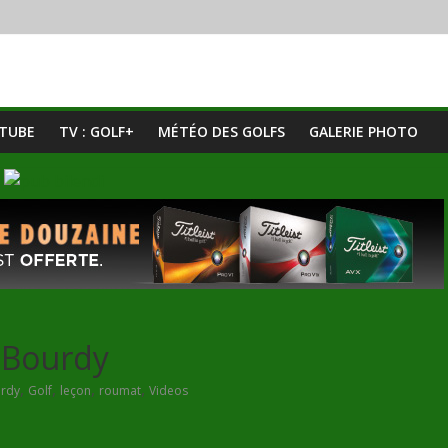
UTUBE
TV : GOLF+
MÉTÉO DES GOLFS
GALERIE PHOTO
 Bourdy
,
,
,
,
rdy
Golf
leçon
roumat
Videos