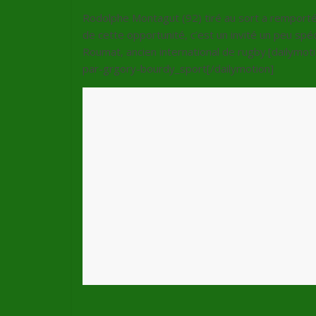
Rodolphe Montagut (92) tiré au sort a remporté
de cette opportunité, c’est un invité un peu sp
Roumat, ancien international de rugby.
[dailymot
par-grgory-bourdy_sport[/dailymotion]