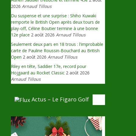
2026
Arnaud Tillous
Du suspense et une surprise : Shiho Kuwaki
remporte le British Open après deux tours de
play-off, Céline Boutier termine à une bonne
12e place
2 août 2026
Arnaud Tillous
Seulement deux pars en 18 trous : l'improbable
carte de Pauline Roussin-Bouchard au British
Open
2 août 2026
Arnaud Tillous
Riley en tête, Saddier 17e, record pour
Hojgaard au Rocket Classic
2 août 2026
Arnaud Tillous
Actus – Le Figaro Golf