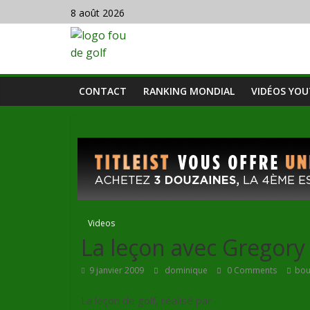
8 août 2026
CONTACT
RANKING MONDIAL
VIDÉOS YO
Videos
La leçon avec Gregory
9 janvier 2009
dominique
0 Comments
bou
La leçon de golf, réalisé par
Canal+