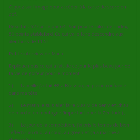
Cliquez sur l’image pour accéder à la carte de score en
pdf.
Résultat : 62 sur ce par 64!! Soit pour le calcul de l’index,
50 points stableford. Ce qui va le faire descendre aux
alentours de 11.5!!
Petite interview de Manu :
Explique nous ce qui a fait de ce jour le plus beau jour de
ta vie de golfeur pour le moment
1) La veille j’ai fait +8 a Bresson, en pleine confiance
dans ma tête ;
2) Le matin je suis aller faire 500 M de deniv et 2h30
de marche en montagne (important pour la Zénitude) ;
3) Le jour de la compétition, j’ai pris le temps de bien
réfléchir au club, au coup, au green et ça a marché à
chaque fois ;