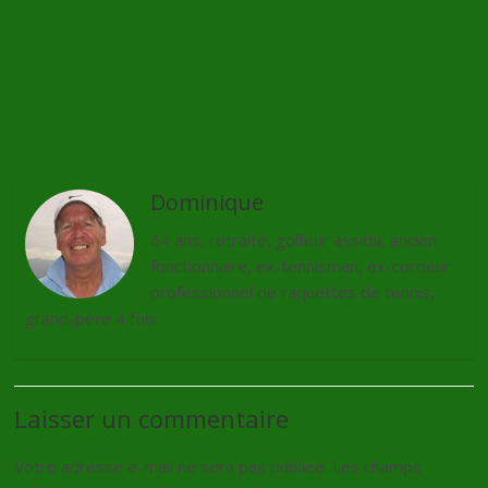
←
Tirage au sort du polo Ryder Cup
Balles Titleist personnalisées pour Noël
→
Dominique
64 ans, retraité, golfeur assidu, ancien
fonctionnaire, ex-tennisman, ex-cordeur
professionnel de raquettes de tennis,
grand-père 4 fois.
Laisser un commentaire
Votre adresse e-mail ne sera pas publiée.
Les champs