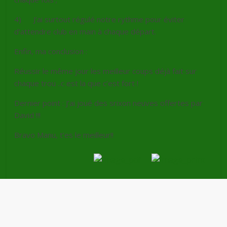
4) J’ai surtout régulé notre rythme pour éviter
d’attendre club en main à chaque départ.
Enfin, ma conclusion :
Réussir le même jour les meilleur coups déjà fait sur
chaque trou ..c est la que c’est fort !
Dernier point : J’ai joué des srixon neuves offertes par
David !!!
Bravo Manu, t’es le meilleur!!