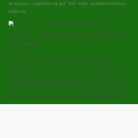
,
,
,
,
,
de seyssins
compétition de golf
Golf
index
nouvelles frontières
under par
Petit focus aujourd’hui sur la
performance d’un de mes amis, Manu,
qui a rendu dimanche 7 octobre une carte assez
exceptionnelle.
Ce bon joueur, classé 15.9 d’index, participait à la
compétition
Nouvelles Frontières
sur le parcours du
golf de Seyssins. Temps très beau, sec, partenaires de
jeu agréables, tout était au rendez-vous pour que la
partie se déroule dans les meilleures conditions. Rien ne
laissait soupçonner que ce jour là serait
SON JOUR
!!