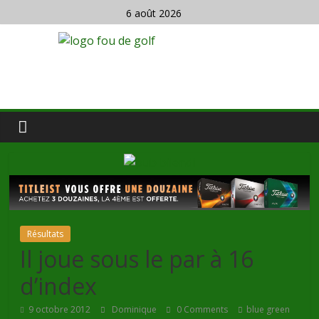
6 août 2026
Résultats
Il joue sous le par à 16
d’index
9 octobre 2012
Dominique
0 Comments
blue green