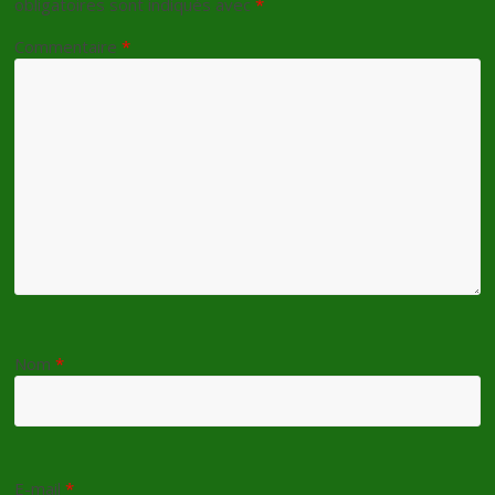
obligatoires sont indiqués avec
*
Commentaire
*
Nom
*
E-mail
*