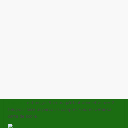
Seyssins
est un golf 9 trous qu’il faut donc effectuer 2
fois pour faire un parcours complet. Voici en détail sa
carte de score.