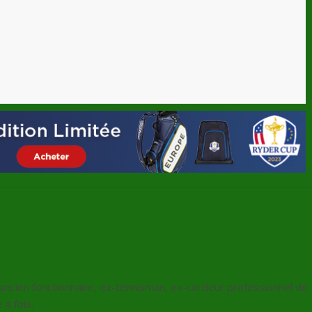
Smarter Golf Trophy
, ancien fonctionnaire, ex-tennisman, ex-cordeur professionnel de
4 fois.