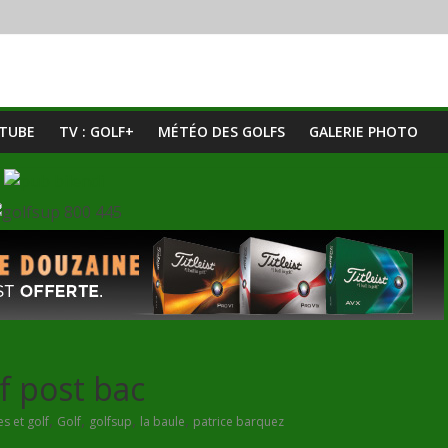
UTUBE
TV : GOLF+
MÉTÉO DES GOLFS
GALERIE PHOTO
f post bac
,
,
,
,
s et golf
Golf
golfsup
la baule
patrice barquez