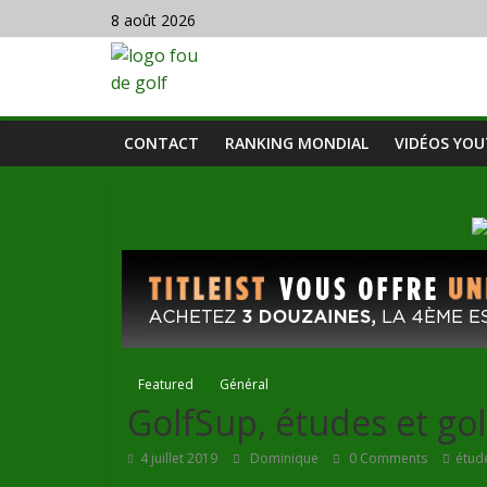
8 août 2026
CONTACT
RANKING MONDIAL
VIDÉOS YO
Featured
Général
GolfSup, études et gol
4 juillet 2019
Dominique
0 Comments
étude