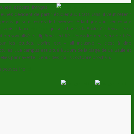
eunes espoirs français
eunes décident de partir étudier aux Etats-Unis, il veut retenir
péens qui sont tentés de traverser l’Atlantique pour tenter une
s amis, il lance
Golfsup
qui sera basé à la Baule. Ce devrait être
vi personnalisé et diplôme certifié. L’encadrement sera de très
r les études. L’offre est « all inclusive », c’est à dire
tures… Le campus est situé à 300m de la plage de La Baule et
eliés par navette. Début des cours : octobre prochain.
s pouvez lire
ici
.