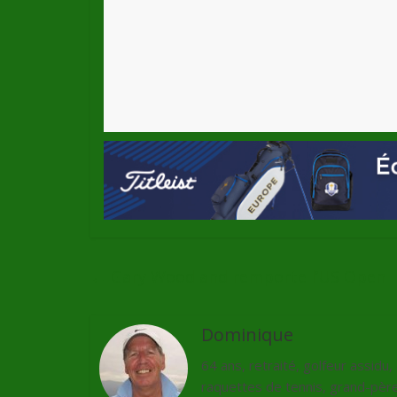
←
Gary Woodland remporte l’US Open
Dominique
64 ans, retraité, golfeur assidu
raquettes de tennis, grand-père 