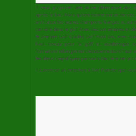
Il veut proposer une autre alternative aux j
après le bac. Alors qu’une bonne partie de ces j
en France les jeunes champions français et euro
carrière dans le golf. Avec des partenaires et de
le premier Golf Etudes Golf Post Bac, avec sui
haut niveau pour le golf et académique pou
formation/hébergement/équipements/infrastruc
les deux magnifiques parcours Barrière seront r
Il a accordé un entretien à Golf Planète que vou