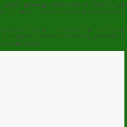
e Barquez, personnage incontournable du monde du golf
ctivité : il vient de créer le
1er Sport Etudes GOLF POST BAC,
 à Toulouse où enseignait son père Dominique, il a vite pris le
le et européenne avant de se convertir en pro, en coach, en
sion à la ffgolf etc.