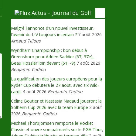
Actus – Journal du Golf
Malgré l'annonce d'un nouvel investisseur,
l'avenir du LIV toujours incertain ?
7 août 2026
Arnaud Tillous
Wyndham Championship : bon début à
Greensboro pour Adrien Saddier (67, 37e),
Beau Hossler loin devant (61, -9)
7 août 2026
Benjamin Cadiou
La qualification des joueurs européens pour la
Ryder Cup débutera le 27 août, avec six wild-
cards
4 août 2026
Benjamin Cadiou
Céline Boutier et Nastasia Nadaud joueront la
Solheim Cup 2026 avec la team Europe
3 août
2026
Benjamin Cadiou
Michael Thorbjornsen remporte le Rocket
Classic et ouvre son palmarès sur le PGA Tour,
Adrien Saddier trébuche et termine 45e
2 août