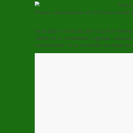
Patric
français, vient d’enrichir son CV d’une nouvelle a
GolfSup
.
Né un club à la main du côté du golf de Palmola
chemin de la compétition régionale, nationa
commentateur TV, en consultant, en chargé de mis