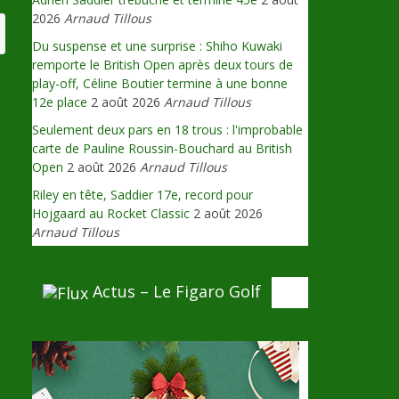
2026
Arnaud Tillous
Du suspense et une surprise : Shiho Kuwaki
remporte le British Open après deux tours de
play-off, Céline Boutier termine à une bonne
12e place
2 août 2026
Arnaud Tillous
Seulement deux pars en 18 trous : l'improbable
carte de Pauline Roussin-Bouchard au British
Open
2 août 2026
Arnaud Tillous
Riley en tête, Saddier 17e, record pour
Hojgaard au Rocket Classic
2 août 2026
Arnaud Tillous
Actus – Le Figaro Golf