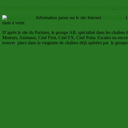
9 septembre 2010
21 mars 2018
Dominique
0 Comments
Golf
,
golf c
Information parue sur le site Internet
Premiere.fr
: 
mois à venir.
D’après le site du Parisien, le groupe AB, spécialisé dans les chaîn
Moteurs, Animaux, Ciné First, Ciné FX, Ciné Polar, Escales ou encore
trouver place dans la vingtaine de chaînes déjà opérées par le grou