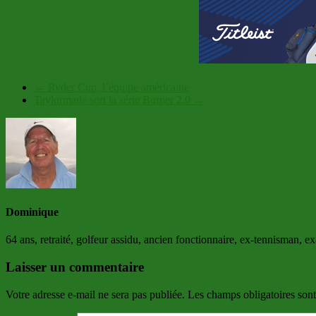
←
Ryder Cup, l’équipe américaine
Taylormade sort la série Burner 2.0
→
Dominique
64 ans, retraité, golfeur assidu, ancien fonctionnaire, ex-tennisman, e
Laisser un commentaire
Votre adresse e-mail ne sera pas publiée.
Les champs obligatoires son