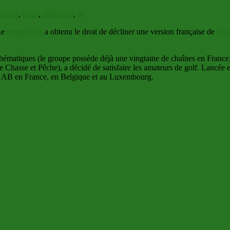
hannel
,
sport
,
télévision
,
tv
Le
groupe AB
a obtenu le droit de décliner une version française de
Gol
es thématiques (le groupe possède déjà une vingtaine de chaînes en Fra
 Chasse et Pêche), a décidé de satisfaire les amateurs de golf. Lancée 
pe AB en France, en Belgique et au Luxembourg.