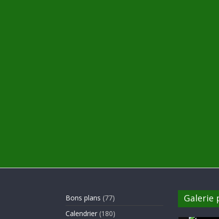
Galerie
Bons plans
(77)
Calendrier
(180)