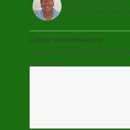
64 ans, retraité, golfeur assidu
raquettes de tennis, grand-père 
Laisser un commentaire
Votre adresse e-mail ne sera pas publiée.
Les cha
Commentaire
*