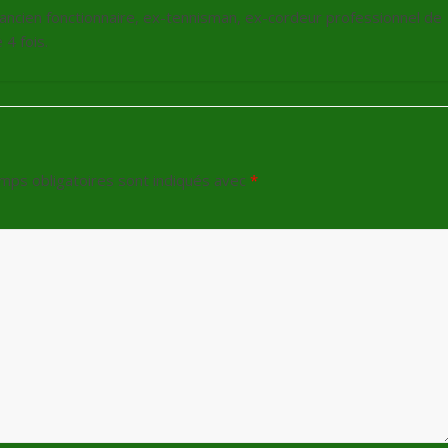
, ancien fonctionnaire, ex-tennisman, ex-cordeur professionnel de
4 fois.
mps obligatoires sont indiqués avec
*