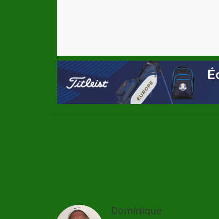
←
Grand Jeu Concours Golf in Bordeaux
T
Dominique