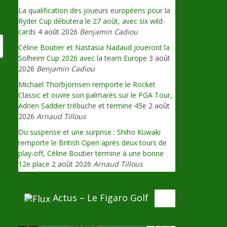
La qualification des joueurs européens pour la
Ryder Cup débutera le 27 août, avec six wild-
cards
4 août 2026
Benjamin Cadiou
Céline Boutier et Nastasia Nadaud joueront la
Solheim Cup 2026 avec la team Europe
3 août
2026
Benjamin Cadiou
Michael Thorbjornsen remporte le Rocket
Classic et ouvre son palmarès sur le PGA Tour,
Adrien Saddier trébuche et termine 45e
2 août
2026
Arnaud Tillous
Du suspense et une surprise : Shiho Kuwaki
remporte le British Open après deux tours de
play-off, Céline Boutier termine à une bonne
12e place
2 août 2026
Arnaud Tillous
Actus – Le Figaro Golf