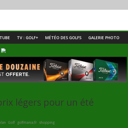
UTUBE
TV : GOLF+
MÉTÉO DES GOLFS
GALERIE PHOTO
prix légers pour un été
,
,
,
plan
Golf
golfmania.fr
shopping