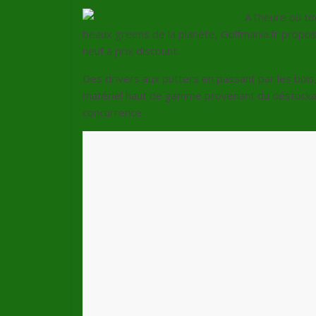
A l’heure où t
beaux greens de la planète, Golfmania.fr propose
neuf à prix discount.
Des drivers aux putters en passant par les bois
matériel haut de gamme provenant du déstockage
concurrence.