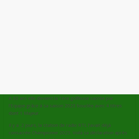
A 30 ans elle devient la 1ère golfeuse sacrée par
l’Equipe grâce à sa saison 2023 bouclée avec 4 titres
dont 1 Majeur.
Il y a 2 jours, la station de radio RTL l’avait déjà
consacrée Championne 2023. Voilà sa déclaration après