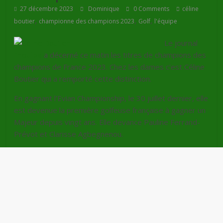
27 décembre 2023
Dominique
0 Comments
céline
,
,
,
boutier
championne des champions 2023
Golf
l'équipe
Le journal
l’Equipe
a décerné ce matin les titres de champions des
champions de France 2023. Chez les dames c’est Céline
Boutier qui a remporté cette distinction.
En gagnant l’Evian Championship, le 30 juillet dernier, elle
est devenue la première golfeuse française à gagner un
Majeur depuis vingt ans. Elle devance Pauline Ferrand-
Prévot et Clarisse Agbegnenou.