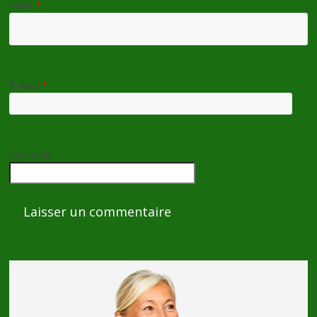
Nom
*
E-mail
*
Site web