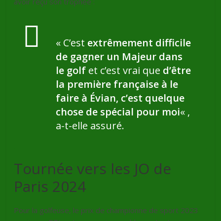
avoir reçu son trophée :
« C’est
extrêmement difficile
de gagner un Majeur dans
le golf
et c’est vrai que
d’être
la première française à le
faire à Évian, c’est quelque
chose de spécial pour moi
« ,
a-t-elle assuré.
Tournée vers les JO de
Paris 2024
Pour la golfeuse, le prix de championne de sport 2023