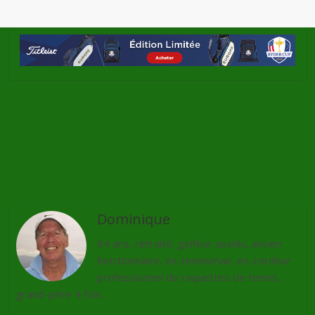
←
Juris Golf 2024, save the dates
Le golf de Digne-les-Bains dans une impasse
→
Dominique
64 ans, retraité, golfeur assidu, ancien
fonctionnaire, ex-tennisman, ex-cordeur
professionnel de raquettes de tennis,
grand-père 4 fois.