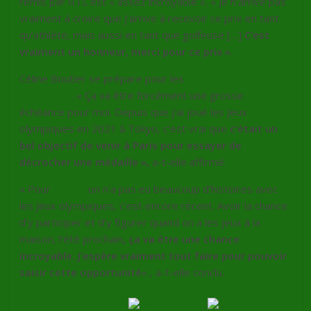
remis par RTL est « assez incroyable ». « Je n’arrive pas
vraiment à croire que j’arrive à recevoir ce prix en tant
qu’athlète, mais aussi en tant que golfeuse […]
C’est
vraiment un honneur, merci pour ce prix ».
Céline Boutier se prépare pour les
Jeux olympiques de
Paris 2024
. « Ça va être forcément une grosse
échéance pour moi. Depuis que j’ai joué les Jeux
olympiques en 2021 à Tokyo, c’est vrai que
c’était un
bel objectif de venir à Paris pour essayer de
décrocher une médaille »,
a-t-elle affirmé.
« Pour
le golf,
on n’a pas eu beaucoup d’histoires avec
les Jeux olympiques, c’est encore récent. Avoir la chance
d’y participer et d’y figurer quand on a les jeux à la
maison, l’été prochain
, ça va être une chance
incroyable. J’espère vraiment tout faire pour pouvoir
saisir cette opportunité
« , a-t-elle conclu.