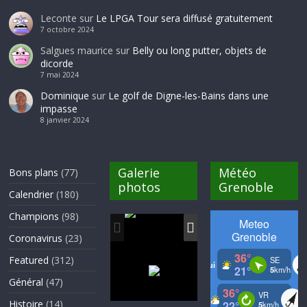
Leconte
sur
Le LPGA Tour sera diffusé gratuitement
7 octobre 2024
Salgues maurice
sur
Belly ou long putter, objets de
dicorde
7 mai 2024
Dominique
sur
Le golf de Digne-les-Bains dans une
impasse
8 janvier 2024
Galerie
Météo
Bons plans
(77)
photos
Grenoble
Calendrier
(180)
Champions
(98)
Coronavirus
(23)
Featured
(312)
Général
(47)
Histoire
(14)