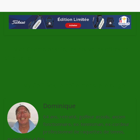
←
Evian Championship, les nouvelles offres de
billetterie
My Golf Box, la boîte mensuelle du golf
→
Dominique
64 ans, retraité, golfeur assidu, ancien
fonctionnaire, ex-tennisman, ex-cordeur
professionnel de raquettes de tennis,
grand-père 4 fois.