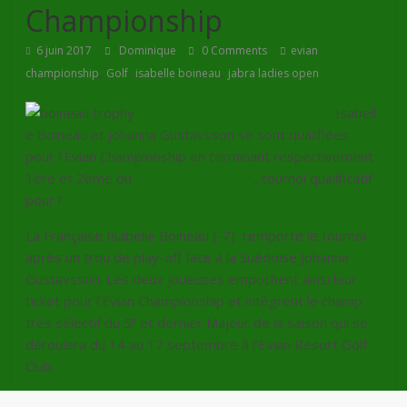
Championship
6 juin 2017
Dominique
0 Comments
evian
,
,
,
championship
Golf
isabelle boineau
jabra ladies open
Isabell
e Boineau et Johanna Gustavsson se sont qualifiées
pour l’Evian Championship en terminant respectivement
1ère et 2ème du
Jabra Ladies Open
, tournoi qualificatif
pour l’
Evian Championship
.
La Française Isabelle Boineau (-7) remporte le tournoi
après un trou de play-off face à la Suédoise Johanna
Gustavsson. Les deux joueuses empochent ainsi leur
ticket pour l’Evian Championship et intègrent le champ
e
très sélectif du 5
et dernier Majeur de la saison qui se
déroulera du 14 au 17 septembre à l’Evian Resort Golf
Club.