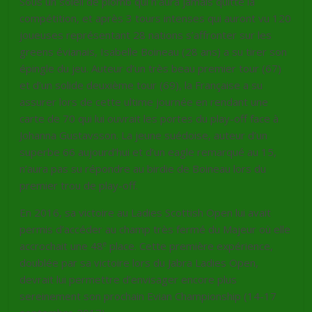
Sous un soleil de plomb qui n’aura jamais quitté la
compétition, et après 3 tours intenses qui auront vu 120
joueuses représentant 28 nations s’affronter sur les
greens évianais, Isabelle Boineau (28 ans) a su tirer son
épingle du jeu. Auteur d’un très beau premier tour (67)
et d’un solide deuxième tour (69), la Française a su
assurer lors de cette ultime journée en rendant une
carte de 70 qui lui ouvrait les portes du play-off face à
Johanna Gustavsson. La jeune suédoise, auteur d’un
superbe 66
aujourd’hui
et d’un eagle remarqué au 15,
n’aura pas su répondre au birdie de Boineau lors du
premier trou de play-off.
En 2016, sa victoire au Ladies Scottish Open lui avait
permis d’accéder au champ très fermé du Majeur où elle
e
accrochait une 48
place. Cette première expérience,
doublée par sa victoire lors du Jabra Ladies Open,
devrait lui permettre d’envisager encore plus
sereinement son prochain Evian Championship (14-17