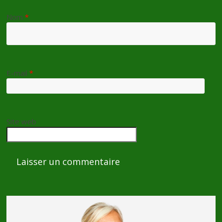
Nom
*
E-mail
*
Site web