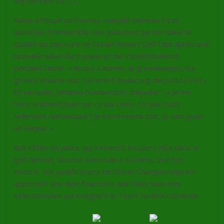
septembre 2017
).
Ravie à l’issue du tournoi, Isabelle Boineau s’est
associée à l’ensemble des joueuses qui ont salué la
qualité du parcours de l’Evian Resort Golf Club après une
nouvelle salve de travaux et de transformations
pendant l’hiver. « Bravo à Adrien, le greenkeeper, les
greens étaient top. J’ai rentré beaucoup de putts (rire) ».
Et sa rivale, Johanna Gustavsson, d’ajouter : « Je me
sens vraiment bien sur ce parcours. Un parcours
tellement fantastique ! Je n’en reviens pas, je vais jouer
un Majeur ».
Aux côtés de Jabra, qui s’investit toujours plus dans le
golf féminin, Société Générale a soutenu, une fois
encore, les qualifications de l’Evian Championship en
apportant une aide financière aux deux joueuses
sélectionnées qui intègrent la Team Société Générale.