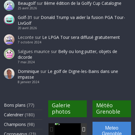
Beaugolf
sur
8ème édition de la Golfy Cup Catalogne
25 avril 2026
Golf-31
sur
Donald Trump va aider la fusion PGA Tour-
LivGolf
20 avril 2026
Leconte
sur
Le LPGA Tour sera diffusé gratuitement
7 octobre 2024
Salgues maurice
sur
Belly ou long putter, objets de
dicorde
7 mai 2024
Dominique
sur
Le golf de Digne-les-Bains dans une
impasse
8 janvier 2024
Galerie
Météo
Bons plans
(77)
photos
Grenoble
Calendrier
(180)
Champions
(98)
Coronavirus
(23)