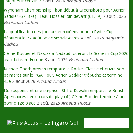
toujours incertain ?
7 août 2026
Arnaud Tillous
Wyndham Championship : bon début à Greensboro pour Adrien
Saddier (67, 37e), Beau Hossler loin devant (61, -9)
7 août 2026
Benjamin Cadiou
La qualification des joueurs européens pour la Ryder Cup
débutera le 27 août, avec six wild-cards
4 août 2026
Benjamin
Cadiou
Céline Boutier et Nastasia Nadaud joueront la Solheim Cup 2026
avec la team Europe
3 août 2026
Benjamin Cadiou
Michael Thorbjornsen remporte le Rocket Classic et ouvre son
palmarès sur le PGA Tour, Adrien Saddier trébuche et termine
45e
2 août 2026
Arnaud Tillous
Du suspense et une surprise : Shiho Kuwaki remporte le British
Open après deux tours de play-off, Céline Boutier termine à une
bonne 12e place
2 août 2026
Arnaud Tillous
Actus – Le Figaro Golf