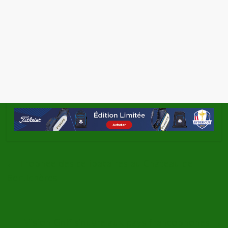
←
Trophée des célibataires au Château de
Bertichères
Vision Golf s’ouvre aux pays francophones
→