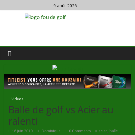
9 août 2026
Videos
Balle de golf vs Acier au
ralenti
,
,
16 juin 2010
Dominique
0 Comments
acier
balle