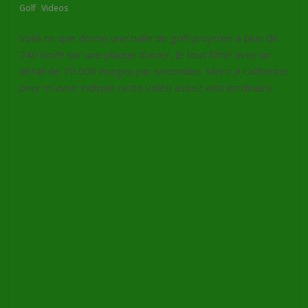
,
Golf
Videos
Voilà ce que donne une balle de golf projetée à plus de
240 km/h sur une plaque d’acier, le tout filmé avec un
détail de 70.000 images par secondes. Merci à Catherine
pour m’avoir indiqué cette vidéo assez extraordinaire.