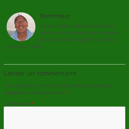
Dominique
64 ans, retraité, golfeur assidu, ancien
fonctionnaire, ex-tennisman, ex-cordeur
professionnel de raquettes de tennis,
grand-père 4 fois.
Laisser un commentaire
Votre adresse e-mail ne sera pas publiée.
Les champs
obligatoires sont indiqués avec
*
Commentaire
*