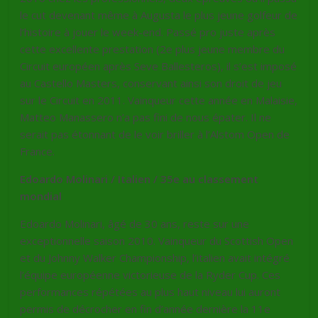
le cut devenant même à Augusta le plus jeune golfeur de
l’histoire à jouer le week-end. Passé pro juste après
cette excellente prestation (2e plus jeune membre du
Circuit européen après Seve Ballesteros), il s’est imposé
au Castello Masters, conservant ainsi son droit de jeu
sur le Circuit en 2011. Vainqueur cette année en Malaisie,
Matteo Manassero n’a pas fini de nous épater. Il ne
serait pas étonnant de le voir briller à l’Alstom Open de
France.
Edoardo Molinari / Italien / 35e au classement
mondial
Edoardo Molinari, âgé de 30 ans, reste sur une
exceptionnelle saison 2010. Vainqueur du Scottish Open
et du Johnny Walker Championship, l’italien avait intégré
l’équipe européenne victorieuse de la Ryder Cup. Ces
performances répétées au plus haut niveau lui auront
permis de décrocher en fin d’année dernière la 11e