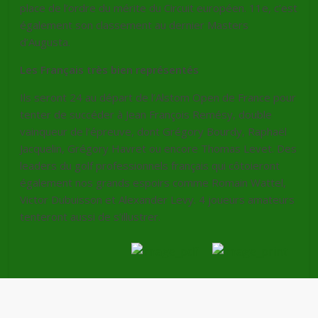
place de l’ordre du mérite du Circuit européen. 11e, c’est
également son classement au dernier Masters
d’Augusta.
Les Français très bien représentés
Ils seront 24 au départ de l’Alstom Open de France pour
tenter de succéder à Jean François Remésy, double
vainqueur de l’épreuve, dont Grégory Bourdy, Raphaël
Jacquelin, Grégory Havret ou encore Thomas Levet. Des
leaders du golf professionnels français qui côtoieront
également nos grands espoirs comme Romain Wattel,
Victor Dubuisson et Alexander Levy. 4 joueurs amateurs
tenteront aussi de s’illustrer.