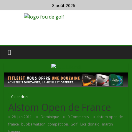
8 août 2026
Calendrier
Alstom Open de France
28 juin 2011
Dominique
0 Comments
alstom open de
,
,
,
,
,
france
bubba watson
compétition
Golf
luke donald
martin
kaymer