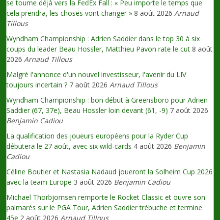
se tourne déjà vers la FedEx Fall : « Peu importe le temps que
cela prendra, les choses vont changer »
8 août 2026
Arnaud
Tillous
Wyndham Championship : Adrien Saddier dans le top 30 à six
coups du leader Beau Hossler, Matthieu Pavon rate le cut
8 août
2026
Arnaud Tillous
Malgré l'annonce d'un nouvel investisseur, l'avenir du LIV
toujours incertain ?
7 août 2026
Arnaud Tillous
Wyndham Championship : bon début à Greensboro pour Adrien
Saddier (67, 37e), Beau Hossler loin devant (61, -9)
7 août 2026
Benjamin Cadiou
La qualification des joueurs européens pour la Ryder Cup
débutera le 27 août, avec six wild-cards
4 août 2026
Benjamin
Cadiou
Céline Boutier et Nastasia Nadaud joueront la Solheim Cup 2026
avec la team Europe
3 août 2026
Benjamin Cadiou
Michael Thorbjornsen remporte le Rocket Classic et ouvre son
palmarès sur le PGA Tour, Adrien Saddier trébuche et termine
45e
2 août 2026
Arnaud Tillous