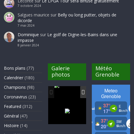
Leconte
sur
Le LPGA Tour sera diffusé gratuitement
7 octobre 2024
Salgues maurice
sur
Belly ou long putter, objets de
dicorde
7 mai 2024
Dominique
sur
Le golf de Digne-les-Bains dans une
impasse
8 janvier 2024
Galerie
Météo
Bons plans
(77)
photos
Grenoble
Calendrier
(180)
Champions
(98)
Coronavirus
(23)
Featured
(312)
Général
(47)
Histoire
(14)