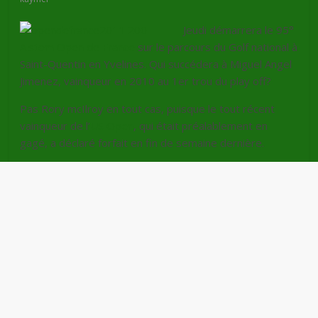
Jeudi démarrera le 95°
Alstom Open de France
sur le parcours du Golf national à
Saint-Quentin en Yvelines. Qui succédera à Miguel Angel
Jimenez, vainqueur en 2010 au 1er trou du play off?
Pas Rory mcIlroy en tout cas, puisque le tout récent
vainqueur de l’
US Open
, qui était préalablement en
gagé, a déclaré forfait en fin de semaine dernière.