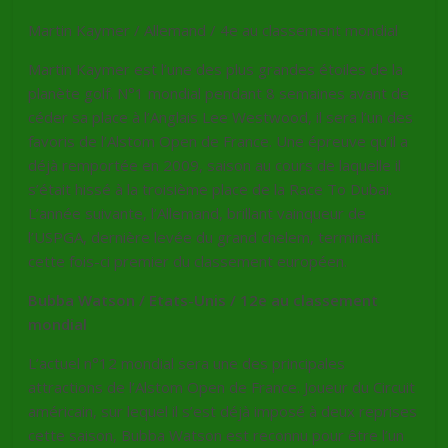
Martin Kaymer / Allemand / 4e au classement mondial
Martin Kaymer est l’une des plus grandes étoiles de la
planète golf. N°1 mondial pendant 8 semaines avant de
céder sa place à l’Anglais Lee Westwood, il sera l’un des
favoris de l’Alstom Open de France. Une épreuve qu’il a
déjà remportée en 2009, saison au cours de laquelle il
s’était hissé à la troisième place de la Race To Dubai.
L’année suivante, l’Allemand, brillant vainqueur de
l’USPGA, dernière levée du grand chelem, terminait
cette fois-ci premier du classement européen.
Bubba Watson / Etats-Unis / 12e au classement
mondial
L’actuel n°12 mondial sera une des principales
attractions de l’Alstom Open de France. Joueur du Circuit
américain, sur lequel il s’est déjà imposé à deux reprises
cette saison, Bubba Watson est reconnu pour être l’un