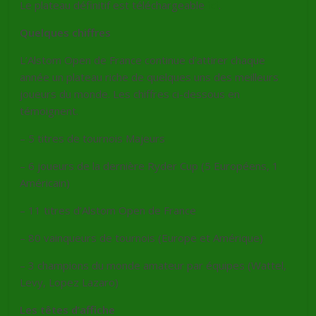
Le plateau définitif est téléchargeable
ici
.
Quelques chiffres
L’Alstom Open de France continue d’attirer chaque
année un plateau riche de quelques uns des meilleurs
joueurs du monde. Les chiffres ci-dessous en
témoignent.
– 5 titres de tournois Majeurs
– 6 joueurs de la dernière Ryder Cup (5 Européens, 1
Américain)
– 11 titres d’Alstom Open de France
– 80 vainqueurs de tournois (Europe et Amérique)
– 3 champions du monde amateur par équipes (Wattel,
Levy, Lopez Lazaro)
Les têtes d’affiche