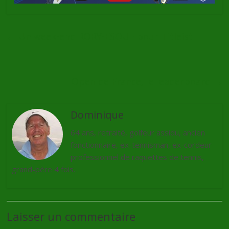
←
Un week-end RORY-ESQUE pour Titleist
Open de France, le leaderboard
→
Dominique
64 ans, retraité, golfeur assidu, ancien
fonctionnaire, ex-tennisman, ex-cordeur
professionnel de raquettes de tennis,
grand-père 4 fois.
Laisser un commentaire