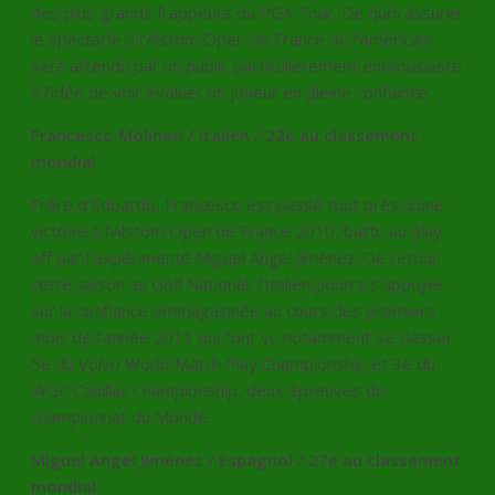
des plus grands frappeurs du PGA Tour. De quoi assurer
le spectacle à l’Alstom Open de France où l’Américain
sera attendu par un public particulièrement enthousiaste
à l’idée de voir évoluer un joueur en pleine confiance.
Francesco Molinari / Italien / 22e au classement
mondial
Frère d’Edoardo, Francesco est passé tout près d’une
victoire à l’Alstom Open de France 2010, battu au play
off par l’expérimenté Miguel Angel Jiménez. De retour
cette saison au Golf National, l’Italien pourra s’appuyer
sur la confiance emmagasinée au cours des premiers
mois de l’année 2011 qui l’ont vu notamment se classer
5e du Volvo World Match Play Championship et 3e du
WGC Cadillac Championship, deux épreuves du
championnat du Monde.
Miguel Angel Jiménez / Espagnol / 27e au classement
mondial