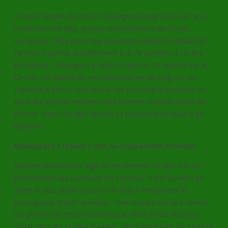
C’est le tenant du titre ! L’Espagnol, malgré ses 47 ans,
reste l’un des plus grands compétiteurs du Circuit
européen. Déjà deux fois deuxième depuis le début de
l’année, il pointe actuellement à la 7e position à l’ordre
du mérite. L’Espagnol a déjà remporté 19 succès sur le
Circuit. Son palmarès exceptionnel en dit long sur sa
capacité à élever son niveau de jeu sous la pression et
dans les grands rendez-vous comme l’Alstom Open de
France. Il est l’un des favoris et personne ne peut s’en
étonner.
Manassero / Italien / 29e au classement mondial
Matteo Manassero, âgé de seulement 18 ans, est un
phénomène qui accumule les records. Il est devenu en
2009 le plus jeune joueur (16 ans) à remporter le
prestigieux British Amateur. Une victoire qui lui a ouvert
les portes de l’Open britannique 2009 et du Masters
2010 chez les professionnels, deux épreuves où il passa