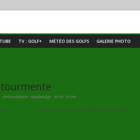
UTUBE
TV : GOLF+
MÉTÉO DES GOLFS
GALERIE PHOTO
a tourmente
,
,
,
,
f
phil mickelson
sandwedge
stries
triche
cain
Phil Mickelson
est en plein coeur d’une polémique en ce qui
uite