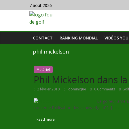
7 août 2026
CONTACT
RANKING MONDIAL
VIDÉOS YO
phil mickelson
Matériel
Phil Mickelson dans l
2 février 2010
dominique
0 Comments
Gol
Le golfeur améri
concerne l’utilisation des sandwedge d’ [...]
Lire la s
Read more