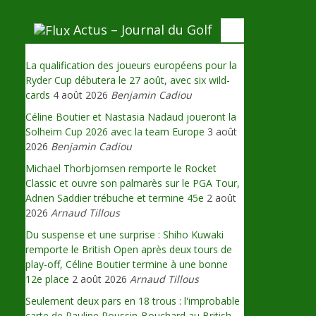
Actus – Journal du Golf
La qualification des joueurs européens pour la
Ryder Cup débutera le 27 août, avec six wild-
cards
4 août 2026
Benjamin Cadiou
Céline Boutier et Nastasia Nadaud joueront la
Solheim Cup 2026 avec la team Europe
3 août
2026
Benjamin Cadiou
Michael Thorbjornsen remporte le Rocket
Classic et ouvre son palmarès sur le PGA Tour,
Adrien Saddier trébuche et termine 45e
2 août
2026
Arnaud Tillous
Du suspense et une surprise : Shiho Kuwaki
remporte le British Open après deux tours de
play-off, Céline Boutier termine à une bonne
12e place
2 août 2026
Arnaud Tillous
Seulement deux pars en 18 trous : l'improbable
carte de Pauline Roussin-Bouchard au British