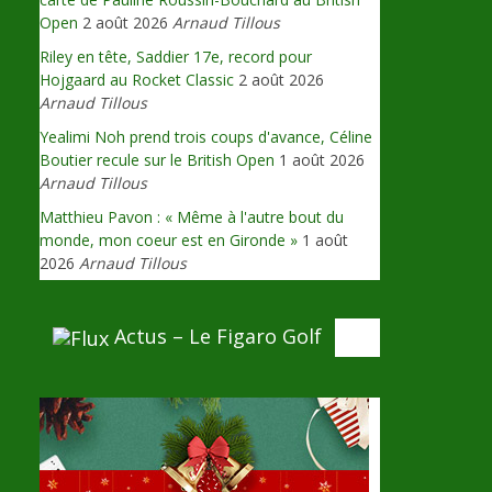
Open
2 août 2026
Arnaud Tillous
Riley en tête, Saddier 17e, record pour
Hojgaard au Rocket Classic
2 août 2026
Arnaud Tillous
Yealimi Noh prend trois coups d'avance, Céline
Boutier recule sur le British Open
1 août 2026
Arnaud Tillous
Matthieu Pavon : « Même à l'autre bout du
monde, mon coeur est en Gironde »
1 août
2026
Arnaud Tillous
Actus – Le Figaro Golf