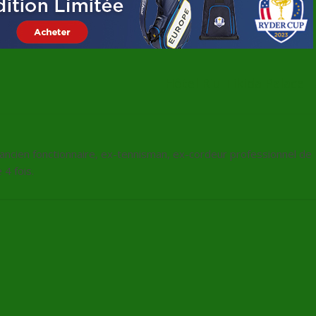
Hôtel Riu Tikida Palace
, ancien fonctionnaire, ex-tennisman, ex-cordeur professionnel de
4 fois.