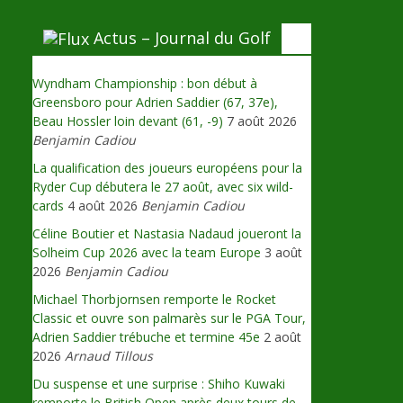
Actus – Journal du Golf
Wyndham Championship : bon début à
Greensboro pour Adrien Saddier (67, 37e),
Beau Hossler loin devant (61, -9)
7 août 2026
Benjamin Cadiou
La qualification des joueurs européens pour la
Ryder Cup débutera le 27 août, avec six wild-
cards
4 août 2026
Benjamin Cadiou
Céline Boutier et Nastasia Nadaud joueront la
Solheim Cup 2026 avec la team Europe
3 août
2026
Benjamin Cadiou
Michael Thorbjornsen remporte le Rocket
Classic et ouvre son palmarès sur le PGA Tour,
Adrien Saddier trébuche et termine 45e
2 août
2026
Arnaud Tillous
Du suspense et une surprise : Shiho Kuwaki
remporte le British Open après deux tours de