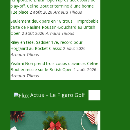
play-off, Céline Boutier termine à une bonne
12e place
2 août 2026
Arnaud Tillous
Seulement deux pars en 18 trous : l'improbable
carte de Pauline Roussin-Bouchard au British
Open
2 août 2026
Arnaud Tillous
Riley en tête, Saddier 17e, record pour
Hojgaard au Rocket Classic
2 août 2026
Arnaud Tillous
Yealimi Noh prend trois coups d'avance, Céline
Boutier recule sur le British Open
1 août 2026
Arnaud Tillous
Actus – Le Figaro Golf