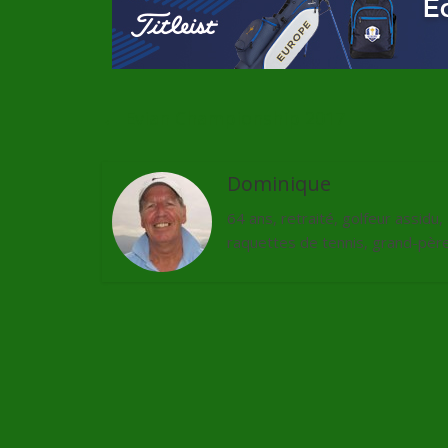
←
Evian Championship 2017
Dominique
64 ans, retraité, golfeur assidu
raquettes de tennis, grand-père 