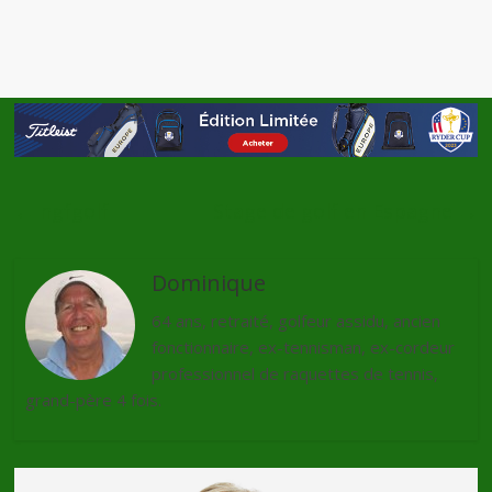
←
ngfgolf
Stage de golf en Espagne
→
Dominique
64 ans, retraité, golfeur assidu, ancien
fonctionnaire, ex-tennisman, ex-cordeur
professionnel de raquettes de tennis,
grand-père 4 fois.