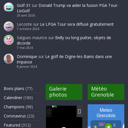
Golf-31
sur
Donald Trump va aider la fusion PGA Tour-
LivGolf
20 avril 2026
Leconte
sur
Le LPGA Tour sera diffusé gratuitement
7 octobre 2024
Salgues maurice
sur
Belly ou long putter, objets de
dicorde
7 mai 2024
Dominique
sur
Le golf de Digne-les-Bains dans une
impasse
8 janvier 2024
Galerie
Météo
Bons plans
(77)
photos
Grenoble
Calendrier
(180)
Champions
(98)
Coronavirus
(23)
Featured
(312)