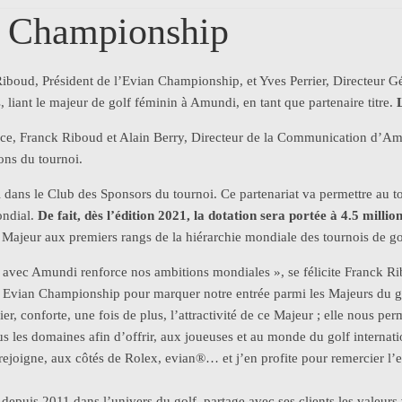
n Championship
iboud, Président de l’Evian Championship, et Yves Perrier, Directeur Gé
, liant le majeur de golf féminin à Amundi, en tant que partenaire titre.
nce, Franck Riboud et Alain Berry, Directeur de la Communication d’Amund
ons du tournoi.
 dans le Club des Sponsors du tournoi. Ce partenariat va permettre au to
ondial.
De fait, dès l’édition 2021, la dotation
sera portée à 4.5 million
 Majeur aux premiers rangs de la hiérarchie mondiale des tournois de
t avec Amundi renforce nos ambitions mondiales », se félicite Franck R
e Evian Championship pour marquer notre entrée parmi les Majeurs du go
lier, conforte, une fois de plus, l’attractivité de ce Majeur ; elle nous 
s les domaines afin d’offrir, aux joueuses et au monde du golf internatio
ejoigne, aux côtés de Rolex, evian®… et j’en profite pour remercier l
puis 2011 dans l’univers du golf, partage avec ses clients les valeurs véh