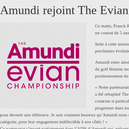
Amundi rejoint The Evia
Ce matin, Franck R
un contrat de 5 ans
Suite à cette anno
prochaines évoluti
Amundi entre ainsi
du golf féminin m
positionnement du
« Notre partenaria
a été rebaptisé Th
contexte si particu
progresser dans tou
pour devenir une référence. Je suis vraiment heureux qu’Amundi nous r
catégorie, pour leur engagement indéfectible à nos côtés ! »
Ce partenariat s’inscrit parfaitement dans l’ADN d’Amundi qui, présent de