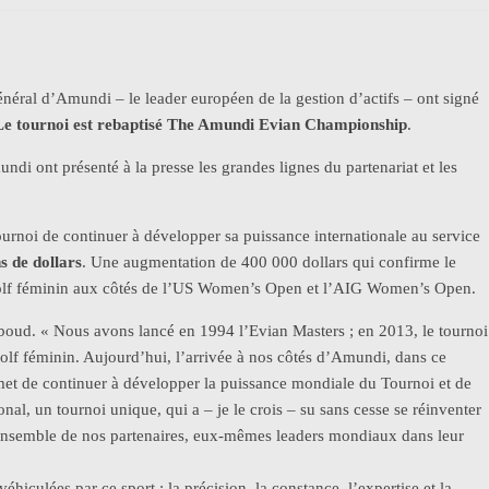
néral d’Amundi – le leader européen de la gestion d’actifs – ont signé
Le tournoi est rebaptisé
The Amundi Evian Championship
.
i ont présenté à la presse les grandes lignes du partenariat et les
urnoi de continuer à développer sa puissance internationale au service
s de dollars
. Une augmentation de 400 000 dollars qui confirme le
 golf féminin aux côtés de l’US Women’s Open et l’AIG Women’s Open.
iboud. « Nous avons lancé en 1994 l’Evian Masters ; en 2013, le tournoi
lf féminin. Aujourd’hui, l’arrivée à nos côtés d’Amundi, dans ce
permet de continuer à développer la puissance mondiale du Tournoi et de
nal, un tournoi unique, qui a – je le crois – su sans cesse se réinventer
’ensemble de nos partenaires, eux-mêmes leaders mondiaux dans leur
iculées par ce sport : la précision, la constance, l’expertise et la