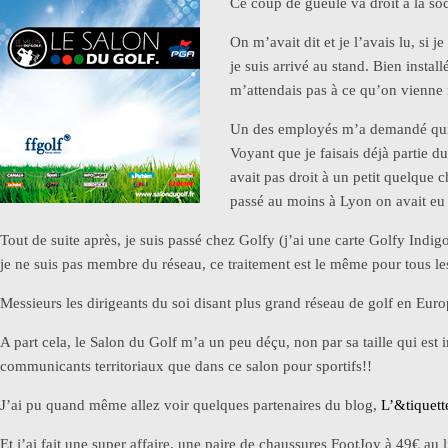
Ce coup de gueule va droit à la so
On m’avait dit et je l’avais lu, si 
je suis arrivé au stand. Bien inst
m’attendais pas à ce qu’on vienne 
Un des employés m’a demandé qui j’ét
Voyant que je faisais déjà partie d
avait pas droit à un petit quelque
passé au moins à Lyon on avait eu 
Tout de suite après, je suis passé chez Golfy (j’ai une carte Golfy Indi
je ne suis pas membre du réseau, ce traitement est le même pour tous le
Messieurs les dirigeants du soi disant plus grand réseau de golf en Eur
A part cela, le Salon du Golf m’a un peu déçu, non par sa taille qui est
communicants territoriaux que dans ce salon pour sportifs!!
J’ai pu quand même allez voir quelques partenaires du blog,
L’&tiquett
Et j’ai fait une super affaire, une paire de chaussures FootJoy à 49€ au 