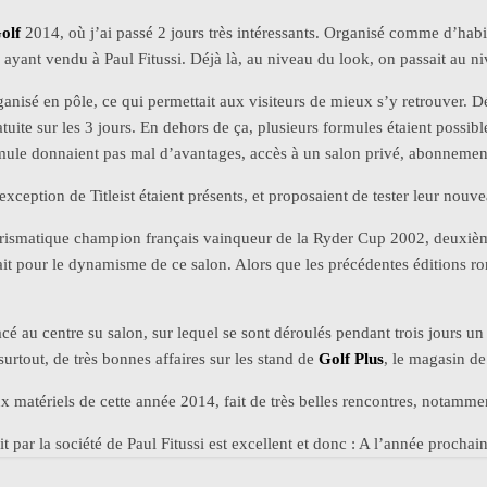
olf
2014, où j’ai passé 2 jours très intéressants. Organisé comme d’habit
yant vendu à Paul Fitussi. Déjà là, au niveau du look, on passait au niv
ganisé en pôle, ce qui permettait aux visiteurs de mieux s’y retrouver. D
tuite sur les 3 jours. En dehors de ça, plusieurs formules étaient possibl
ule donnaient pas mal d’avantages, accès à un salon privé, abonnement 
’exception de Titleist étaient présents, et proposaient de tester leur nouv
rismatique champion français vainqueur de la Ryder Cup 2002, deuxièm
it pour le dynamisme de ce salon. Alors que les précédentes éditions ronr
cé au centre su salon, sur lequel se sont déroulés pendant trois jours
 surtout, de très bonnes affaires sur les stand de
Golf Plus
, le magasin d
x matériels de cette année 2014, fait de très belles rencontres, notamm
 par la société de Paul Fitussi est excellent et donc : A l’année prochain