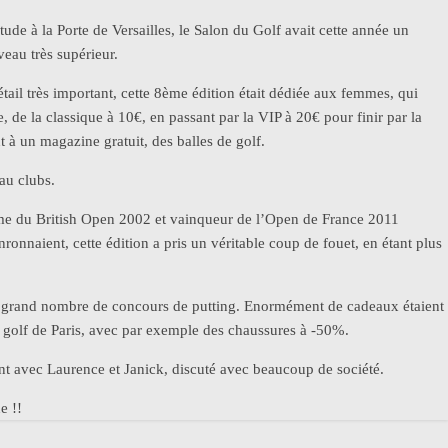
ude à la Porte de Versailles, le Salon du Golf avait cette année un
eau très supérieur.
étail très important, cette 8ème édition était dédiée aux femmes, qui
e, de la classique à 10€, en passant par la VIP à 20€ pour finir par la
à un magazine gratuit, des balles de golf.
eau clubs.
e du British Open 2002 et vainqueur de l’Open de France 2011
onnaient, cette édition a pris un véritable coup de fouet, en étant plus
 un grand nombre de concours de putting. Enormément de cadeaux étaient
e golf de Paris, avec par exemple des chaussures à -50%.
ent avec Laurence et Janick, discuté avec beaucoup de société.
e !!