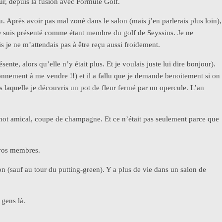
, depuis la fusion avec Formule Golf.
eau. Après avoir pas mal zoné dans le salon (mais j’en parlerais plus loin),
 me suis présenté comme étant membre du golf de Seyssins. Je ne
 je ne m’attendais pas à être reçu aussi froidement.
ente, alors qu’elle n’y était plus. Et je voulais juste lui dire bonjour).
abonnement à me vendre !!) et il a fallu que je demande benoitement si on
s laquelle je découvris un pot de fleur fermé par un opercule. L’an
it mot amical, coupe de champagne. Et ce n’était pas seulement parce que
e vos membres.
n (sauf au tour du putting-green). Y a plus de vie dans un salon de
 gens là.