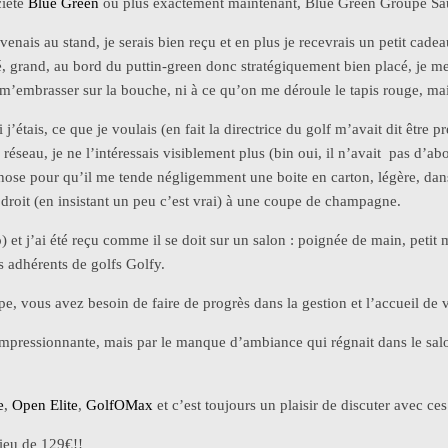
ciété
Blue Green
ou plus exactement maintenant, Blue Green Groupe Saur
je venais au stand, je serais bien reçu et en plus je recevrais un petit cad
allé, grand, au bord du puttin-green donc stratégiquement bien placé, je
m’embrasser sur la bouche, ni à ce qu’on me déroule le tapis rouge, mais
ais, ce que je voulais (en fait la directrice du golf m’avait dit être prés
u réseau, je ne l’intéressais visiblement plus (bin oui, il n’avait pas d’
 chose pour qu’il me tende négligemment une boite en carton, légère, dan
droit (en insistant un peu c’est vrai) à une coupe de champagne.
go) et j’ai été reçu comme il se doit sur un salon : poignée de main, pet
s adhérents de golfs Golfy.
ope, vous avez besoin de faire de progrès dans la gestion et l’accueil d
 impressionnante, mais par le manque d’ambiance qui régnait dans le salo
e
,
Open Elite
,
GolfOMax
et c’est toujours un plaisir de discuter avec ces
lieu de 129€!!