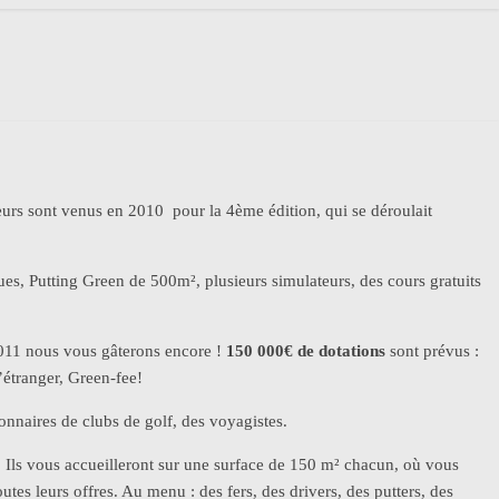
teurs sont venus en 2010 pour la 4ème édition, qui se déroulait
es, Putting Green de 500m², plusieurs simulateurs, des cours gratuits
2011 nous vous gâterons encore !
150 000€ de dotations
sont prévus :
’étranger, Green-fee!
onnaires de clubs de golf, des voyagistes.
s. Ils vous accueilleront sur une surface de 150 m² chacun, où vous
es leurs offres. Au menu : des fers, des drivers, des putters, des