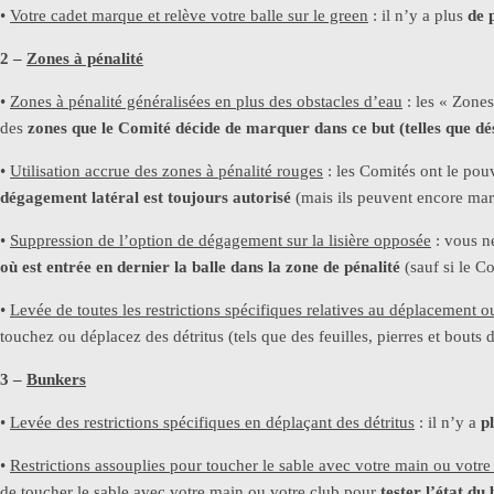
•
Votre cadet marque et relève votre balle sur le green
: il n’y a plus
de 
2 –
Zones à pénalité
•
Zones à pénalité généralisées en plus des obstacles d’eau
: les « Zones
des
zones que le Comité décide de marquer
dans ce but (telles que d
•
Utilisation accrue des zones à pénalité rouges
: les Comités ont le pou
dégagement latéral est toujours autorisé
(mais ils peuvent encore mar
•
Suppression de l’option de dégagement sur la lisière opposée
: vous n
où est entrée en dernier la balle dans la zone de pénalité
(sauf si le C
•
Levée de toutes les restrictions spécifiques relatives au déplacement 
touchez ou déplacez des détritus (tels que des feuilles, pierres et bouts
3 –
Bunkers
•
Levée des restrictions spécifiques en déplaçant des détritus
: il n’y a
p
•
Restrictions assouplies pour toucher le sable avec votre main ou votre
de toucher le sable avec votre main ou votre club pour
tester l’état du