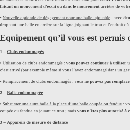
faisant un mouvement d’essai ou dans le mouvement arrière de votr
•
Nouvelle optionde de dégagement pour une balle injouable
: avec
deu
droppant une balle en arrière sur la ligne joignant le trou et l’endroit où
Equipement qu’il vous est permis d
1 –
Clubs endommagés
•
Utilisation de clubs endommagés
:
vous pouvez continuer à utiliser
c’est arrivé (par exemple même si vous l’avez endommagé dans un gest
•
Remplacement de clubs endommagés
: v
ous ne pouvez pas remplac
2 –
Balle endommagée
•
Substituer une autre balle à la place d’une balle coupée ou fendue
: vo
coupée ou fendue en jouant ce trou ; mais
vous n’êtes plus autorisé à 
3 –
Appareils de mesure de distance