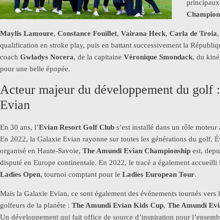
principaux 
Championn
Maylis Lamoure
,
Constance Fouillet
,
Vairana Heck
,
Carla de Troia
qualification en stroke play, puis en battant successivement la Républiq
coach
Gwladys Nocera
, de la capitaine
Véronique Smondack
, du kin
pour une belle épopée.
Acteur majeur du développement du golf 
Evian
En 30 ans, l’
Evian Resort Golf Club
s’est installé dans un rôle moteur 
En 2022, la Galaxie Evian rayonne sur toutes les générations du golf. 
organisé en Haute-Savoie,
The Amundi Evian Championship
est, depu
disputé en Europe continentale. En 2022, le tracé a également accueilli 
Ladies Open
, tournoi comptant pour le
Ladies European Tour
.
Mais la Galaxie Evian, ce sont également des événements tournés vers l
golfeurs de la planète :
The Amundi Evian Kids Cup
,
The Amundi Evi
Un développement qui fait office de source d’inspiration pour l’ensembl