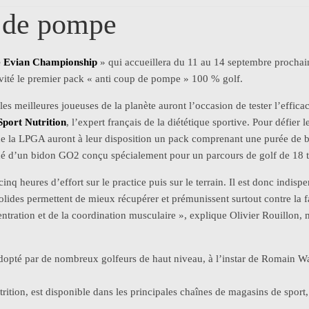
p de pompe
 Evian Championship
» qui accueillera du 11 au 14 septembre prochain
vité le premier pack « anti coup de pompe » 100 % golf.
s meilleures joueuses de la planète auront l’occasion de tester l’efficac
port Nutrition
, l’expert français de la diététique sportive. Pour défier
de la LPGA auront à leur disposition un pack comprenant une purée de b
é d’un bidon GO2 conçu spécialement pour un parcours de golf de 18 t
inq heures d’effort sur le practice puis sur le terrain. Il est donc indisp
solides permettent de mieux récupérer et prémunissent surtout contre la f
entration et de la coordination musculaire », explique Olivier Rouillon,
adopté par de nombreux golfeurs de haut niveau, à l’instar de Romain W
tion, est disponible dans les principales chaînes de magasins de sport,