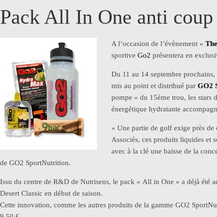
Pack All In One anti cou
A l’occasion de l’évènement «
The
sportive
Go2
présentera en exclusi
Du 11 au 14 septembre prochains, le
mis au point et distribué par
GO2 S
pompe » du 15ème trou, les stars 
énergétique hydratante accompagn
« Une partie de golf exige près de c
Associés, ces produits liquides et 
avec à la clé une baisse de la conc
de GO2 SportNutrition.
Issu du centre de R&D de Nutrisens, le pack « All in One » a déjà été 
Desert Classic en début de saison.
Cette innovation, comme les autres produits de la gamme GO2 SportNutri
9,50 €.