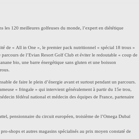
s les 120 meilleures golfeuses du monde, l’expert en diététique
ité de « All in One », le premier pack nutritionnel « spécial 18 trous »
 le parcours de l’Evian Resort Golf Club et éviter le redoutable « coup de
anane bio, une barre énergétique sans gluten et une boisson
rous.
ensable de faire le plein d’énergie avant et surtout pendant un parcours.
ameuse « fringale » qui intervient généralement à partir du 15e trou,
 médecin fédéral national et médecin des équipes de France, partenaire
attel, pensionnaire du circuit européen, troisième de l’Omega Dubaï
 pro-shops et autres magasins spécialisés au prix moyen constaté de