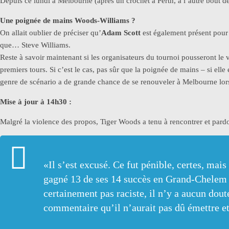
Depuis ce lundi à Melbourne (après un crochet à Perth, à l’autre bout de 
Une poignée de mains Woods-Williams ?
On allait oublier de préciser qu’
Adam Scott
est également présent pour 
que… Steve Williams.
Reste à savoir maintenant si les organisateurs du tournoi pousseront le
premiers tours. Si c’est le cas, pas sûr que la poignée de mains – si ell
genre de scénario a de grande chance de se renouveler à Melbourne lors 
Mise à jour à 14h30 :
Malgré la violence des propos, Tiger Woods a tenu à rencontrer et pard
«Il s’est excusé. Ce fut pénible, certes, mai
gagné 13 de ses 14 succès en Grand-Chelem a
certainement pas raciste, il n’y a aucun dout
commentaire qu’il n’aurait pas dû émettre et 