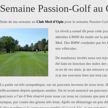
Semaine Passion-Golf au 
Suite de ma semaine au
Club Med d’Opio
pour la semaine Passion-Golf
Le réveil a sonné tôt pour cette jou
attendus à 8h00 du matin sur la pla
Med. Des BMW conduites par les GO
nos véhicules.
De nombreux invités nous ont rejoin
été faits en fonction des index des
et un de ses amis. je me retrouve a
si je me souviens bien (en tout cas
La partie est très sympathique, sur un parcours inconnu de nous troi
efficacement depuis quelques années. On m’avait annoncé un parcours étr
parcours a l’air d’être réservé pour nous car nous ne croisons que peu d
sympas, par contre des greens très lents. Après un démarrage un peu diff
l’aller et même si le score est pas terrible (j’ai joué 15), je me suis bie