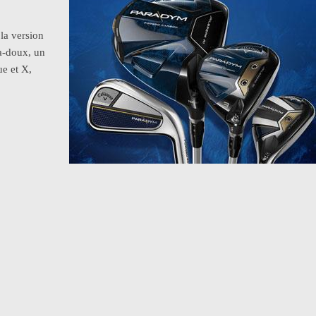
la version
a-doux, un
ue et X,