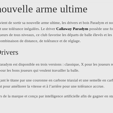
nouvelle arme ultime
vient de sortir sa nouvelle arme ultime, les drivers et bois Paradym et 
et une tolérance inégalées. Le driver
Callaway Paradym
possède une for
ueurs de tous niveaux, ce club favorise les départs de balle élevés et les 
combinaison de distance, de tolérance et de réglage.
rivers
aradym est disponible en trois versions : classique, X pour les joueurs re
r les bons joueurs qui veulent travailler la balle.
ant le titane par une couronne en carbone triaxial et une semelle en c
nt pour améliorer la vitesse et à l’arrière pour une tolérance accrue.
 de la marque et conçu par intelligence artificielle afin de gagner en st