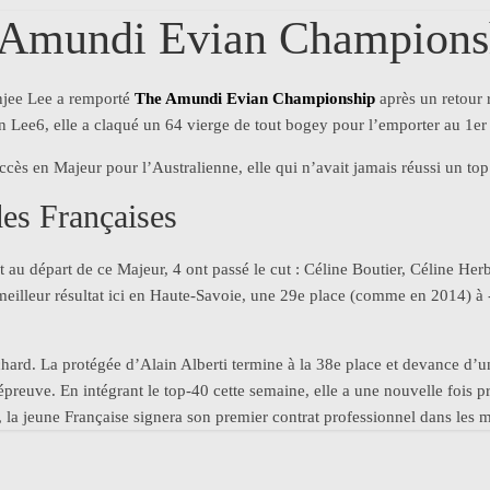
 Amundi Evian Champions
njee Lee a remporté
The Amundi Evian Championship
après un retour 
Lee6, elle a claqué un 64 vierge de tout bogey pour l’emporter au 1er 
ccès en Majeur pour l’Australienne, elle qui n’avait jamais réussi un top
des Françaises
nt au départ de ce Majeur, 4 ont passé le cut : Céline Boutier, Céline H
meilleur résultat ici en Haute-Savoie, une 29e place (comme en 2014) à 
chard. La protégée d’Alain Alberti termine à la 38e place et devance 
épreuve. En intégrant le top-40 cette semaine, elle a une nouvelle fois 
la jeune Française signera son premier contrat professionnel dans les m