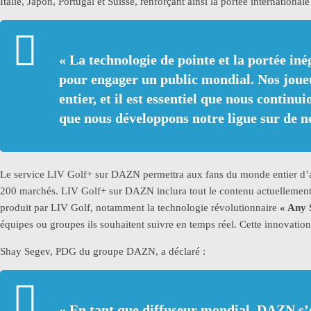
Italie, Japon, Portugal et Suisse, renforçant ainsi la portée internation
« La technologie de pointe et la portée i
pour engager un public mondial. Nos joueu
entier, et il est essentiel que nous continu
que nous développons notre ligue sur de 
Le service LIV Golf+ sur DAZN permettra aux fans du monde entier d’
200 marchés. LIV Golf+ sur DAZN inclura tout le contenu actuellement
produit par LIV Golf, notamment la technologie révolutionnaire
« Any 
équipes ou groupes ils souhaitent suivre en temps réel. Cette innovation
Shay Segev, PDG du groupe DAZN, a déclaré :
«
En tant que diffuseur mondial, DAZN s’e