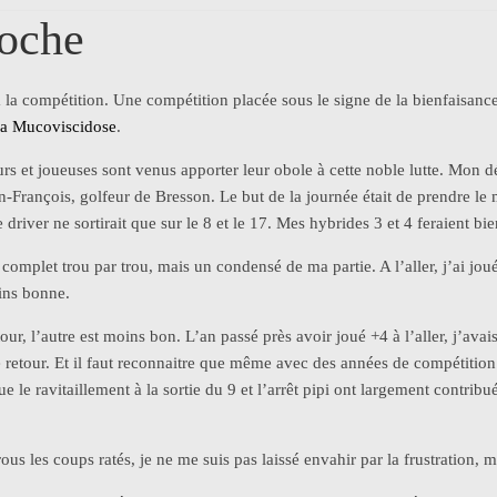
roche
la compétition. Une compétition placée sous le signe de la bienfaisance
la Mucoviscidose
.
urs et joueuses sont venus apporter leur obole à cette noble lutte. Mo
an-François, golfeur de Bresson. Le but de la journée était de prendre l
driver ne sortirait que sur le 8 et le 17. Mes hybrides 3 et 4 feraient bien
 complet trou par trou, mais un condensé de ma partie. A l’aller, j’ai jo
oins bonne.
ur, l’autre est moins bon. L’an passé près avoir joué +4 à l’aller, j’ava
 retour. Et il faut reconnaitre que même avec des années de compétition 
 le ravitaillement à la sortie du 9 et l’arrêt pipi ont largement contribu
ous les coups ratés, je ne me suis pas laissé envahir par la frustration,