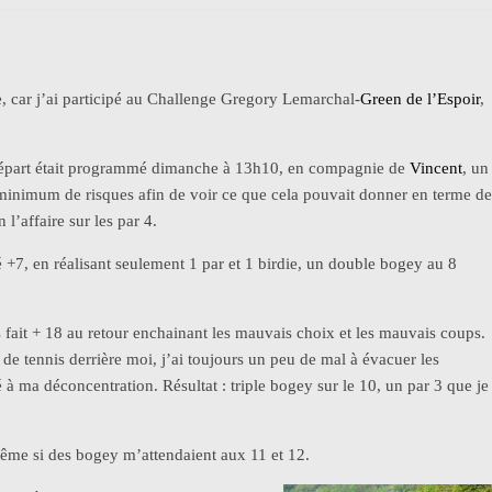
, car j’ai participé au Challenge Gregory Lemarchal-
Green de l’Espoir
,
n départ était programmé dimanche à 13h10, en compagnie de
Vincent
, un
e minimum de risques afin de voir ce que cela pouvait donner en terme de
 l’affaire sur les par 4.
ué +7, en réalisant seulement 1 par et 1 birdie, un double bogey au 8
is fait + 18 au retour enchainant les mauvais choix et les mauvais coups.
de tennis derrière moi, j’ai toujours un peu de mal à évacuer les
é à ma déconcentration. Résultat : triple bogey sur le 10, un par 3 que je
 même si des bogey m’attendaient aux 11 et 12.