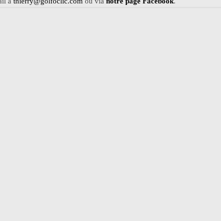
ail à
thierry@golfoclic.com
ou via
notre page Facebook
.