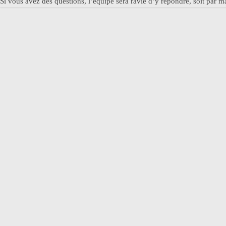
Si vous avez des questions, l’équipe sera ravie d’y répondre, soit par m