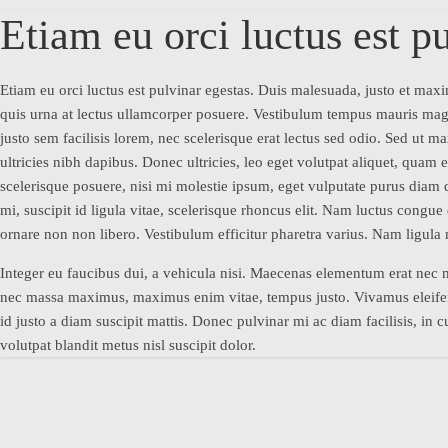
Etiam eu orci luctus est pu
Etiam eu orci luctus est pulvinar egestas. Duis malesuada, justo et max
quis urna at lectus ullamcorper posuere. Vestibulum tempus mauris magn
justo sem facilisis lorem, nec scelerisque erat lectus sed odio. Sed ut 
ultricies nibh dapibus. Donec ultricies, leo eget volutpat aliquet, quam 
scelerisque posuere, nisi mi molestie ipsum, eget vulputate purus diam
mi, suscipit id ligula vitae, scelerisque rhoncus elit. Nam luctus congue
ornare non non libero. Vestibulum efficitur pharetra varius. Nam ligula
Integer eu faucibus dui, a vehicula nisi. Maecenas elementum erat nec 
nec massa maximus, maximus enim vitae, tempus justo. Vivamus eleifend eu
id justo a diam suscipit mattis. Donec pulvinar mi ac diam facilisis, in 
volutpat blandit metus nisl suscipit dolor.