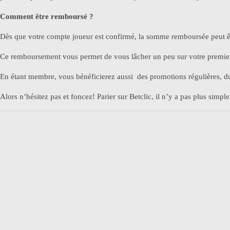
Comment être remboursé ?
Dès que votre compte joueur est confirmé, la somme remboursée peut êt
Ce remboursement vous permet de vous lâcher un peu sur votre premier
En étant membre, vous bénéficierez aussi des promotions régulières, du 
Alors n’hésitez pas et foncez! Parier sur Betclic, il n’y a pas plus simple