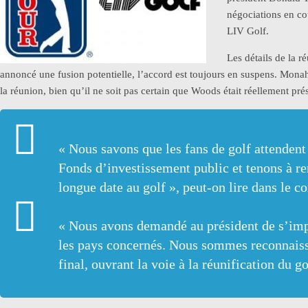
négociations en co
LIV Golf.
Les détails de la r
annoncé une fusion potentielle, l’accord est toujours en suspens. Mona
la réunion, bien qu’il ne soit pas certain que Woods était réellement p
« Nous savons que les fans de golf attendent
Fonds d’investissement public et tenons à re
longue date au golf », peut-on lire dans le
« Nous avons demandé au président de s’impli
les pays concernés. Nous sommes reconnaiss
final, ouvrant la voie à la réunification du g