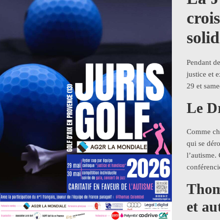
croi
solid
Pendant de
justice et
29 et same
Le Dr
Comme chaq
qui se déro
l’autisme.
conférenci
Thom
et au